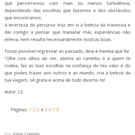
que percorremos com mais ou menos turbulência,
dependendo das escolhas que fazemos e dos obstáculos
que encontramos.
A incerteza do percurso traz em si a beleza da travessia e
dei comigo a pensar que maniatar más experiências não
enleva, nem resulta necessariamente noutras boas.
Fosse possível regressar ao passado, diria à menina que fui:
“Olha com olhos de ver, atenta ao caminho e a quem te
rodeia, faz as tuas escolhas na confiança do teu valor e do
que podes trazer aos outros e ao mundo, cria a beleza da
tua viagem, sê grata e acima de tudo diverte-te!
Autor: LS
Páginas:
1
2
3
4
5
6
7
8
Por
Viaje Comigo