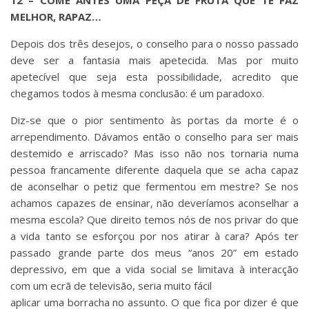
12 – COME ANTES UMA PEÇA DE FRUTA QUE TE FAZ
MELHOR, RAPAZ…
Depois dos três desejos, o conselho para o nosso passado
deve ser a fantasia mais apetecida. Mas por muito
apetecível que seja esta possibilidade, acredito que
chegamos todos à mesma conclusão: é um paradoxo.
Diz-se que o pior sentimento às portas da morte é o
arrependimento. Dávamos então o conselho para ser mais
destemido e arriscado? Mas isso não nos tornaria numa
pessoa francamente diferente daquela que se acha capaz
de aconselhar o petiz que fermentou em mestre? Se nos
achamos capazes de ensinar, não deveríamos aconselhar a
mesma escola? Que direito temos nós de nos privar do que
a vida tanto se esforçou por nos atirar à cara? Após ter
passado grande parte dos meus “anos 20” em estado
depressivo, em que a vida social se limitava à interacção
com um ecrã de televisão, seria muito fácil
aplicar uma borracha no assunto. O que fica por dizer é que