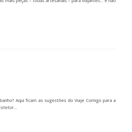
as mais peças – todas artesanais – para viajantes… e não
de banho? Aqui ficam as sugestões do Viaje Comigo para a
protetor…