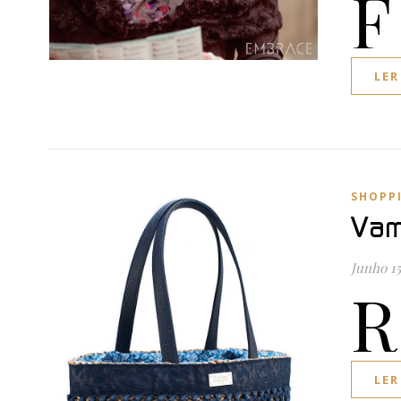
F
LER
SHOPP
Vam
Junho 15
R
LER