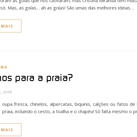
oram as golas que nos cativaram, mas Cristina Miranda tem muit
só. Mas, as golas… ah as golas! São umas das melhores ideias…
 MAIS
ING
os para a praia?
, 2016
oupa fresca, chinelos, alpercatas, biquinis, calções ou fatos 
praia, incluindo o cesto, a toalha e o chapéu! Só falta mesmo o 
 MAIS