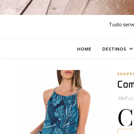
Tudo serve
HOME
DESTINOS
SHOPP
Com
Abril 23,
C