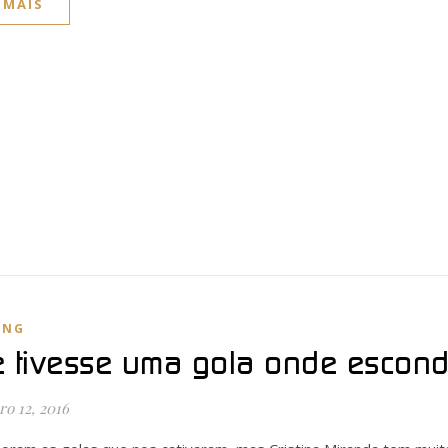
 MAIS
ING
e tivesse uma gola onde escond
o 12, 2016