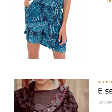
LER
SHOPP
E s
Dezembr