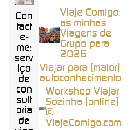
Viaje Comigo:
Con
as minhas
tact
Viagens de
e-
Grupo para
me:
2026
serv
Viajar para (maior)
iço
autoconhecimento
de
con
Workshop Viajar
sult
Sozinha (online)
oria
©
de
ViajeComigo.com