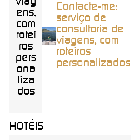
viag
Contacte-me:
ens,
serviço de
com
consultoria de
rotei
viagens, com
ros
roteiros
pers
personalizados
ona
liza
dos
HOTÉIS