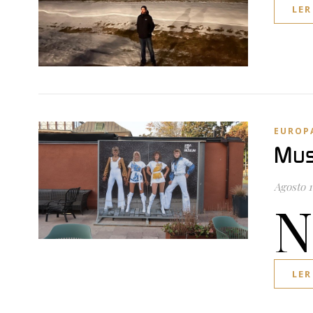
LER
EUROP
Mus
Agosto 1
N
LER