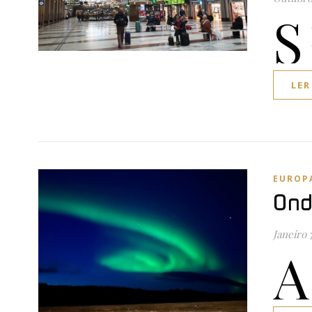
S
LER
EUROP
Ond
Janeiro 
A