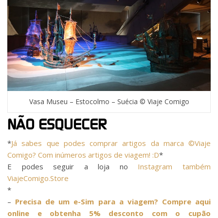
Vasa Museu – Estocolmo – Suécia © Viaje Comigo
NÃO ESQUECER
*
Já sabes que podes comprar artigos da marca ©Viaje
Comigo? Com inúmeros artigos de viagem! :D
*
E podes seguir a loja no
Instagram também
ViajeComigo.Store
*
–
Precisa de um e-Sim para a viagem? Compre aqui
online e obtenha 5% desconto com o cupão