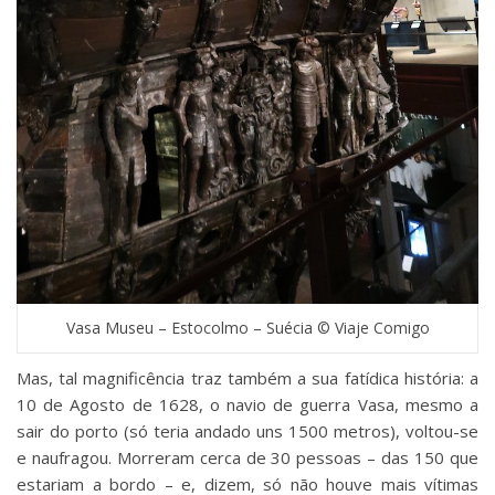
Vasa Museu – Estocolmo – Suécia © Viaje Comigo
Mas, tal magnificência traz também a sua fatídica história: a
10 de Agosto de 1628, o navio de guerra Vasa, mesmo a
sair do porto (só teria andado uns 1500 metros), voltou-se
e naufragou. Morreram cerca de 30 pessoas – das 150 que
estariam a bordo – e, dizem, só não houve mais vítimas