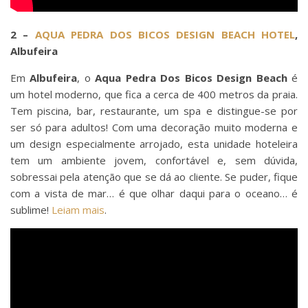
2 –
AQUA PEDRA DOS BICOS DESIGN BEACH HOTEL
,
Albufeira
Em
Albufeira
, o
Aqua Pedra Dos Bicos Design Beach
é
um hotel moderno, que fica a cerca de 400 metros da praia.
Tem piscina, bar, restaurante, um spa e distingue-se por
ser só para adultos! Com uma decoração muito moderna e
um design especialmente arrojado, esta unidade hoteleira
tem um ambiente jovem, confortável e, sem dúvida,
sobressai pela atenção que se dá ao cliente. Se puder, fique
com a vista de mar… é que olhar daqui para o oceano… é
sublime!
Leiam mais
.