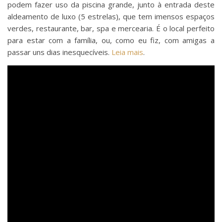
podem fazer uso da piscina grande, junto à entrada deste
aldeamento de luxo (5 estrelas), que tem imensos espaços
verdes, restaurante, bar, spa e mercearia. É o local perfeito
para estar com a família, ou, como eu fiz, com amigas a
passar uns dias inesquecíveis.
Leia mais
.