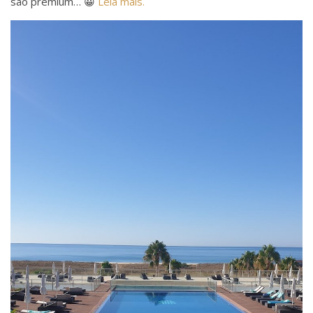
são premium… 😀
Leia mais.