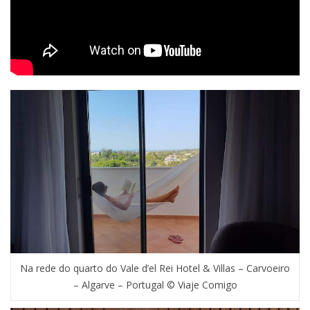
Na rede do quarto do Vale d’el Rei Hotel & Villas – Carvoeiro
– Algarve – Portugal © Viaje Comigo