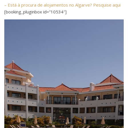
– Está à procura de alojamentos no Algarve? Pesquise aqui
[booking_pluginbox id=”10534″]