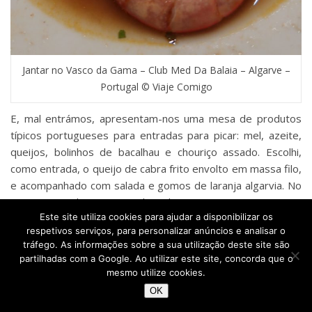
Jantar no Vasco da Gama – Club Med Da Balaia – Algarve –
Portugal © Viaje Comigo
E, mal entrámos, apresentam-nos uma mesa de produtos
típicos portugueses para entradas para picar: mel, azeite,
queijos, bolinhos de bacalhau e chouriço assado. Escolhi,
como entrada, o queijo de cabra frito envolto em massa filo,
e acompanhado com salada e gomos de laranja algarvia. No
prato principal, veio a cataplana de peixe e mariscos. Trouxe
Este site utiliza cookies para ajudar a disponibilizar os
dois tipos de peixes, camarões grandes, argolas de lulas,
respetivos serviços, para personalizar anúncios e analisar o
mexilhões e amêijoas. Sem qualquer acompanhamento.
tráfego. As informações sobre a sua utilização deste site são
Primeiro, estranhei mas, por outro lado, ainda bem que
partilhadas com a Google. Ao utilizar este site, concorda que o
assim foi, já que não ia conseguir comer tudo, se trouxesse
mesmo utilize cookies.
batata, por exemplo.
OK