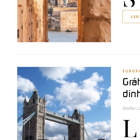
LER
EUROP
Grá
din
Junho 12
L