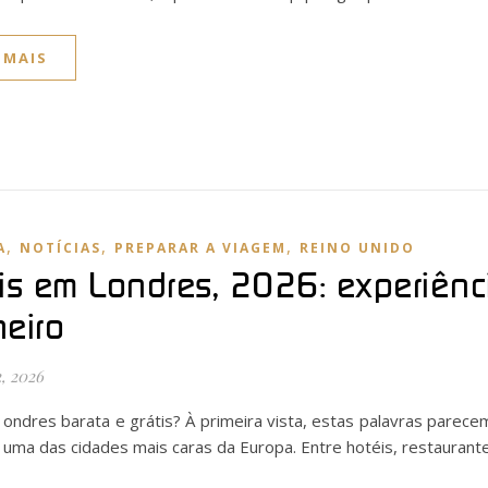
 MAIS
,
,
,
A
NOTÍCIAS
PREPARAR A VIAGEM
REINO UNIDO
tis em Londres, 2026: experiênc
heiro
, 2026
ondres barata e grátis? À primeira vista, estas palavras parecem
uma das cidades mais caras da Europa. Entre hotéis, restaurant