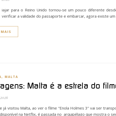
iajar para o Reino Unido tornou-se um pouco diferente desd
verificar a validade do passaporte e embarcar, agora existe um 
 MAIS
,
A
MALTA
magens: Malta é a estrela do fil
 2026
e já visitou Malta, ao ver o filme “Enola Holmes 3” vai ser trans
disponível na Netflix, é passada no arquipélago que mostra o s