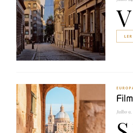
V
LER
EUROP
Fil
Julho 9,
S