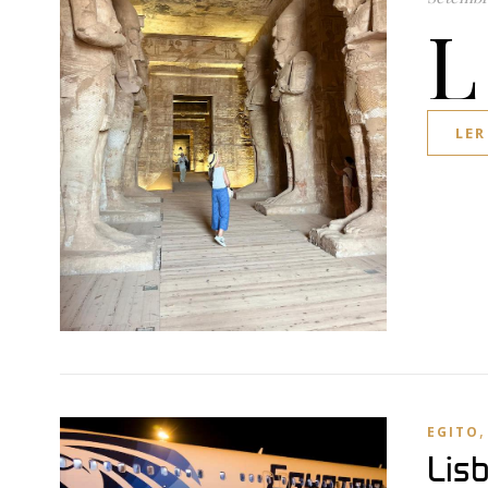
L
LER
EGITO
Lis