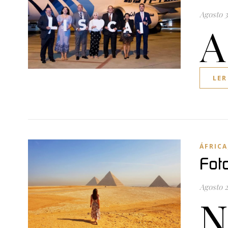
Agosto 3
A
LER
ÁFRICA
Fot
Agosto 2
N