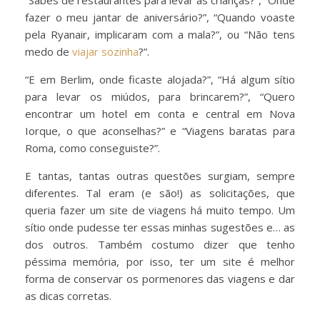
“Sabes de restaurantes para levar as crianças?”, “Onde
fazer o meu jantar de aniversário?”, “Quando voaste
pela Ryanair, implicaram com a mala?”, ou “Não tens
medo de
viajar sozinha
?”.
“E em Berlim, onde ficaste alojada?”, “Há algum sítio
para levar os miúdos, para brincarem?”, “Quero
encontrar um hotel em conta e central em Nova
Iorque, o que aconselhas?” e “Viagens baratas para
Roma, como conseguiste?”.
E tantas, tantas outras questões surgiam, sempre
diferentes. Tal eram (e são!) as solicitações, que
queria fazer um site de viagens há muito tempo. Um
sítio onde pudesse ter essas minhas sugestões e… as
dos outros. Também costumo dizer que tenho
péssima memória, por isso, ter um site é melhor
forma de conservar os pormenores das viagens e dar
as dicas corretas.