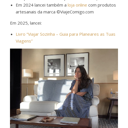
Em 2024 lancei também a
loja online
com produtos
artesanais da marca ©ViajeComigo.com
Em 2025, lancei:
Livro “Viajar Sozinha – Guia para Planeares as Tuas
Viagens”