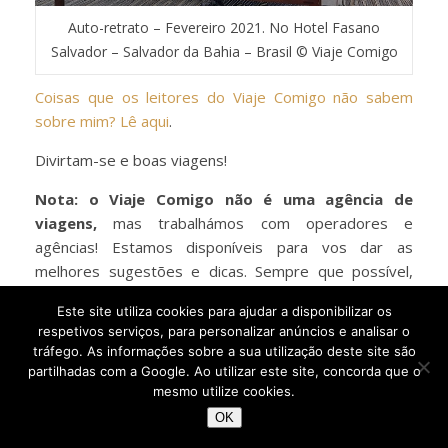
Auto-retrato – Fevereiro 2021. No Hotel Fasano
Salvador – Salvador da Bahia – Brasil © Viaje Comigo
Coisas que os leitores do Viaje Comigo não sabem
sobre mim? Lê aqui
.
Divirtam-se e boas viagens!
Nota: o Viaje Comigo não é uma agência de
viagens,
mas trabalhámos com operadores e
agências! Estamos disponíveis para vos dar as
melhores sugestões e dicas. Sempre que possível,
respondemos rapidamente a todas as vossas dúvidas
Este site utiliza cookies para ajudar a disponibilizar os
e fazemos
roteiros personalizados
.
respetivos serviços, para personalizar anúncios e analisar o
tráfego. As informações sobre a sua utilização deste site são
Para qualquer informação, ou correção, enviem-nos,
partilhadas com a Google. Ao utilizar este site, concorda que o
por favor, a vossa mensagem.
mesmo utilize cookies.
OK
Podem seguir-nos nas várias redes sociais: