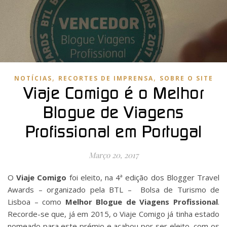
,
,
NOTÍCIAS
RECORTES DE IMPRENSA
SOBRE O SITE
Viaje Comigo é o Melhor
Blogue de Viagens
Profissional em Portugal
Março 20, 2017
O
Viaje Comigo
foi eleito, na 4ª edição dos Blogger Travel
Awards – organizado pela BTL – Bolsa de Turismo de
Lisboa – como
Melhor Blogue de Viagens Profissional
.
Recorde-se que, já em 2015, o Viaje Comigo já tinha estado
nomeado para este prémio e acabou por ser eleito, com os