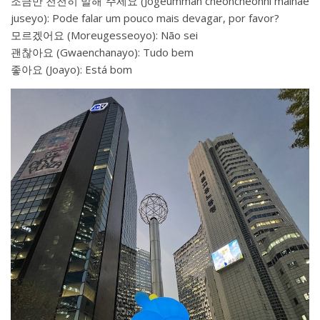
조금만 천천히 말해 주세요 (Jogeumman cheoncheonhi malhae
juseyo): Pode falar um pouco mais devagar, por favor?
모르겠어요 (Moreugesseoyo): Não sei
괜찮아요 (Gwaenchanayo): Tudo bem
좋아요 (Joayo): Está bom