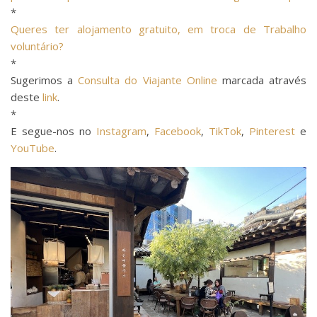
*
Queres ter alojamento gratuito, em troca de Trabalho
voluntário?
*
Sugerimos a
Consulta do Viajante Online
marcada através
deste
link
.
*
E segue-nos no
Instagram
,
Facebook
,
TikTok
,
Pinterest
e
YouTube
.