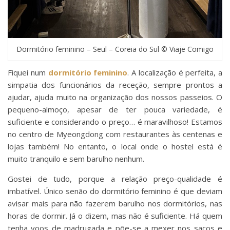
Dormitório feminino – Seul – Coreia do Sul © Viaje Comigo
Fiquei num
dormitório
feminino
. A localização é perfeita, a
simpatia dos funcionários da receção, sempre prontos a
ajudar, ajuda muito na organização dos nossos passeios. O
pequeno-almoço, apesar de ter pouca variedade, é
suficiente e considerando o preço… é maravilhoso! Estamos
no centro de Myeongdong com restaurantes às centenas e
lojas também! No entanto, o local onde o hostel está é
muito tranquilo e sem barulho nenhum.
Gostei de tudo, porque a relação preço-qualidade é
imbatível. Único senão do
dormitório
feminino é que deviam
avisar mais para não fazerem barulho nos dormitórios, nas
horas de dormir. Já o dizem, mas não é suficiente. Há quem
tenha voos de madrugada e põe-se a mexer nos sacos e