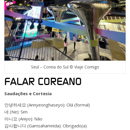
Seul – Coreia do Sul © Viaje Comigo
FALAR COREANO
Saudações e Cortesia
안녕하세요 (Annyeonghaseyo): Olá (formal)
네 (Ne): Sim
아니요 (Aniyo): Não
감사합니다 (Gamsahamnida): Obrigado(a)