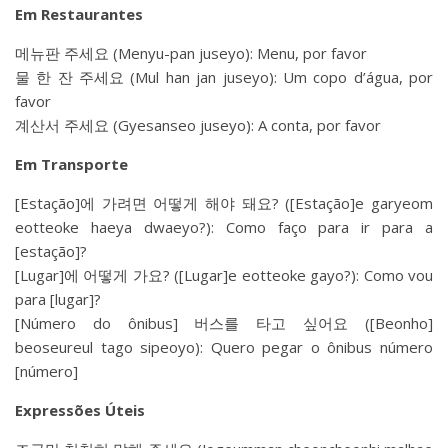
Em Restaurantes
메뉴판 주세요 (Menyu-pan juseyo): Menu, por favor
물 한 잔 주세요 (Mul han jan juseyo): Um copo d’água, por
favor
계산서 주세요 (Gyesanseo juseyo): A conta, por favor
Em Transporte
[Estação]에 가려면 어떻게 해야 돼요? ([Estação]e garyeom
eotteoke haeya dwaeyo?): Como faço para ir para a
[estação]?
[Lugar]에 어떻게 가요? ([Lugar]e eotteoke gayo?): Como vou
para [lugar]?
[Número do ônibus] 버스를 타고 싶어요 ([Beonho]
beoseureul tago sipeoyo): Quero pegar o ônibus número
[número]
Expressões Úteis