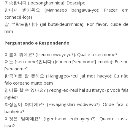
죄송합니다 (Joesonghamnida): Desculpe
만나서 반가워요 (Mannaseo bangawa-yo): Prazer em
conhecê-lo(a)
잘 부탁드립니다 (Jal butakdeurimnida): Por favor, cuide de
mim
Perguntando e Respondendo
이름이 뭐예요? (Ireumi mwoyeyo?): Qual é o seu nome?
저는 [seu nome]입니다 (Jeoneun [seu nome]-imnida): Eu sou
[seu nome]
한국어를 잘 못해요 (Hangugeo-reul jal mot haeyo): Eu não
falo coreano muito bem
영어를 할 수 있나요? (Yeong-eo-reul hal su itnayo?): Você fala
inglês?
화장실이 어디예요? (Hwajangshiri eodiyeyo?): Onde fica o
banheiro?
이것은 얼마예요? (Igeotseun eolmayeyo?): Quanto custa
isso?