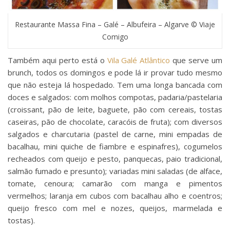
Restaurante Massa Fina – Galé – Albufeira – Algarve © Viaje
Comigo
Também aqui perto está o
Vila Galé Atlântico
que serve um
brunch, todos os domingos e pode lá ir provar tudo mesmo
que não esteja lá hospedado. Tem uma longa bancada com
doces e salgados: com molhos compotas, padaria/pastelaria
(croissant, pão de leite, baguete, pão com cereais, tostas
caseiras, pão de chocolate, caracóis de fruta); com diversos
salgados e charcutaria (pastel de carne, mini empadas de
bacalhau, mini quiche de fiambre e espinafres), cogumelos
recheados com queijo e pesto, panquecas, paio tradicional,
salmão fumado e presunto); variadas mini saladas (de alface,
tomate, cenoura; camarão com manga e pimentos
vermelhos; laranja em cubos com bacalhau alho e coentros;
queijo fresco com mel e nozes, queijos, marmelada e
tostas).