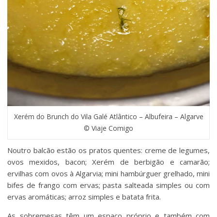
Xerém do Brunch do Vila Galé Atlântico – Albufeira – Algarve
© Viaje Comigo
Noutro balcão estão os pratos quentes: creme de legumes,
ovos mexidos, bacon; Xerém de berbigão e camarão;
ervilhas com ovos à Algarvia; mini hambúrguer grelhado, mini
bifes de frango com ervas; pasta salteada simples ou com
ervas aromáticas; arroz simples e batata frita.
As sobremesas têm um espaço próprio e também com