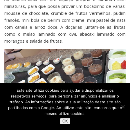
miniaturas, para que possa provar um bocadinho de várias:
mousse de chocolate, crumble de frutos vermelhos, pudim
francês, mini bola de berlim com creme, mini pastel de nata
com canela e arroz doce. À doçarias juntam-se as frutas
como o melão laminado com kiwi, abacaxi laminado com
morangos e salada de frutas.
Este site utiliza cookies para ajudar a disponibilizar os
respetivos serviços, para personalizar anúncios e analisar o
tráfego. As informações sobre a sua utilização deste site são
partilhadas com a Google. Ao utilizar este site, concorda que o
mesmo utilize cookies.
OK
Brunch do Vila Galé Atlântico – Albufeira – Algarve © Viaje