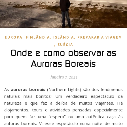
,
,
,
EUROPA
FINLÂNDIA
ISLÂNDIA
PREPARAR A VIAGEM
,
SUÉCIA
Onde e como observar as
Auroras Boreais
Janeiro 7, 2023
As
auroras boreais
(Northern Lights) são dos fenómenos
naturais mais bonitos! Um verdadeiro espectáculo da
natureza e que faz a delícia de muitos viajantes. Há
alojamentos, tours e atividades pensadas especialmente
para quem faz uma “espera” ou uma autêntica caça às
autoras boreais. Vi esse espetáculo numa noite de muito