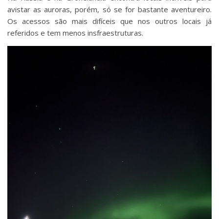
avistar as auroras, porém, só se for bastante aventureiro.
Os acessos são mais difíceis que nos outros locais já
referidos e tem menos insfraestruturas.