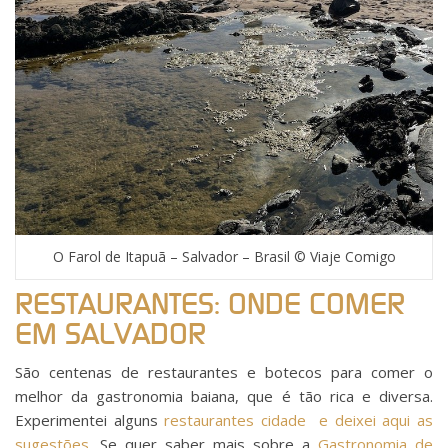
O Farol de Itapuã – Salvador – Brasil © Viaje Comigo
RESTAURANTES: ONDE COMER
EM SALVADOR
São centenas de restaurantes e botecos para comer o
melhor da gastronomia baiana, que é tão rica e diversa.
Experimentei alguns
restaurantes cidade e deixei aqui as
sugestões
. Se quer saber mais sobre a
Gastronomia de