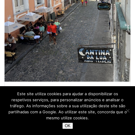
Cantina da Lua – Salvador – Brasil © Viaje Comigo
Este site utiliza cookies para ajudar a disponibilizar os
respetivos serviços, para personalizar anúncios e analisar o
• Igreja e Convento de São Francisco (Igreja de Ouro)
tráfego. As informações sobre a sua utilização deste site são
partilhadas com a Google. Ao utilizar este site, concorda que o
Localiza-se no Largo do Cruzeiro de São Francisco e, um
mesmo utilize cookies.
facto muito interessante, é que foi considerada uma das
OK
sete maravilhas de origem portuguesa no mundo, pelo