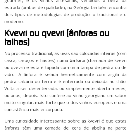
gourmet, e os vinhos artesanais, vendidos à beira da
estrada (ambos de qualidade), na Geórgia também encontra
dois tipos de metodologias de produção: o tradicional e o
moderno.
Kvevri ou qvevri (ânforas ou
talhas)
No processo tradicional, as uvas são colocadas inteiras (com
casca, caroços e hastes) numa
ânfora
(chamada de kvevri
ou qvevri) e esta é tapada com uma tampa de pedra ou de
vidro. A ânfora é selada hermeticamente com argila da
pedra calcária ou terra e é enterrada ou deixada no chão.
Volta a ser desenterrada, ou simplesmente aberta meses,
ou anos, depois. Isto confere ao vinho georgiano um sabor
muito singular, mais forte que o dos vinhos europeus e uma
consistência mais encorpada.
Uma curiosidade interessante sobre as kvevri é que estas
ânforas têm uma camada de cera de abelha na parte