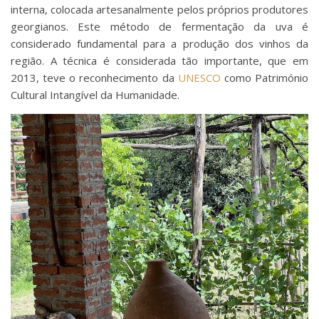
interna, colocada artesanalmente pelos próprios produtores
georgianos. Este método de fermentação da uva é
considerado fundamental para a produção dos vinhos da
região. A técnica é considerada tão importante, que em
2013, teve o reconhecimento da
UNESCO
como Património
Cultural Intangível da Humanidade.