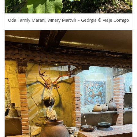
Oda Family Marani, winery Martvili – Geórgia © Viaje Comigo