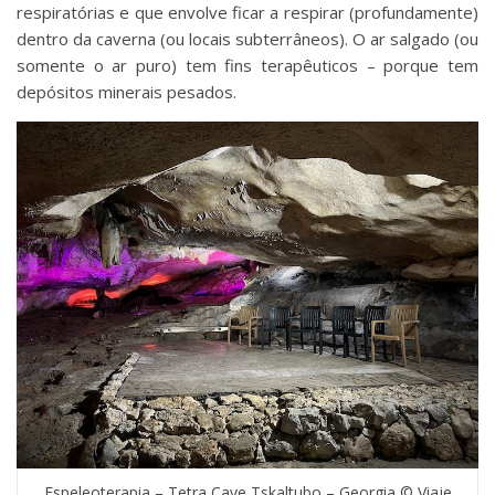
respiratórias e que envolve ficar a respirar (profundamente)
dentro da caverna (ou locais subterrâneos). O ar salgado (ou
somente o ar puro) tem fins terapêuticos – porque tem
depósitos minerais pesados.
Espeleoterapia – Tetra Cave Tskaltubo – Georgia © Viaje