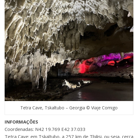
Tetra Cave, Tskaltubo – Georgia © Viaje Comigo
INFORMAÇÕES
Coordenadas: N42 19.769 E42 37.033
Tetra Cave: em Tskaltubo, a 257 km de Tbilisi, ou seja, cerca