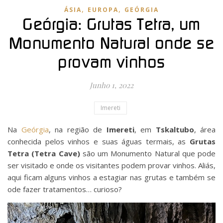
,
,
ÁSIA
EUROPA
GEÓRGIA
Geórgia: Grutas Tetra, um
Monumento Natural onde se
provam vinhos
Junho 1, 2022
Imereti
Na
Geórgia
, na região de
Imereti
, em
Tskaltubo
, área
conhecida pelos vinhos e suas águas termais, as
Grutas
Tetra (Tetra Cave)
são um Monumento Natural que pode
ser visitado e onde os visitantes podem provar vinhos. Aliás,
aqui ficam alguns vinhos a estagiar nas grutas e também se
ode fazer tratamentos… curioso?