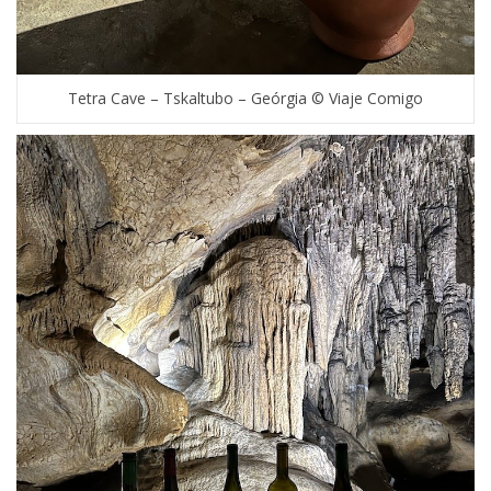
Tetra Cave – Tskaltubo – Geórgia © Viaje Comigo