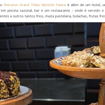
ico
Sheraton Grand Tbilisi Metechi Palace
é além de um hotel, um
. Tem piscina sazonal, bar e um restaurante – onde é servido
ntes a outros tantos frios, muita pastelaria, bolachas, frutas fr