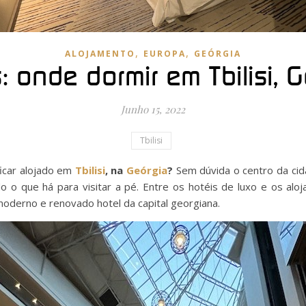
,
,
ALOJAMENTO
EUROPA
GEÓRGIA
: onde dormir em Tbilisi, 
Junho 15, 2022
Tbilisi
ficar alojado em
Tbilisi
, na
Geórgia
?
Sem dúvida o centro da ci
o o que há para visitar a pé. Entre os hotéis de luxo e os alo
moderno e renovado hotel da capital georgiana.