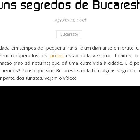
uns segredos de Bucarest
Agosto 12, 2018
Bucareste
lidada em tempos de “pequena Paris” é um diamante em bruto. O
erem recuperados, os
jardins
estão cada vez mais bonitos, t
ação (não só noturna) que dá uma outra vida à cidade. E é pos
nhecidos? Penso que sim, Bucareste ainda tem alguns segredos o
 parte dos turistas. Vejam o vídeo: