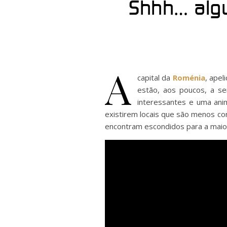
Shhh… alg
A
capital da
Roménia
, ape
estão, aos poucos, a s
interessantes e uma anim
existirem locais que são menos co
encontram escondidos para a maior