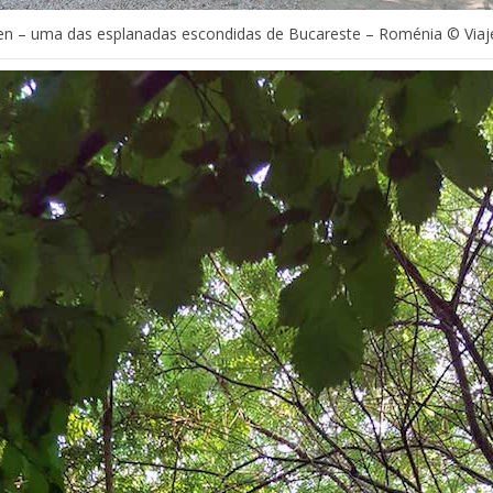
den – uma das esplanadas escondidas de Bucareste – Roménia © Via