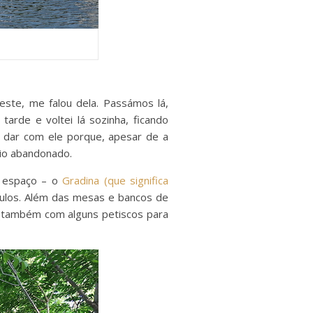
ste, me falou dela. Passámos lá,
arde e voltei lá sozinha, ficando
cil dar com ele porque, apesar de a
meio abandonado.
te espaço – o
Gradina (que significa
culos. Além das mesas e bancos de
e (também com alguns petiscos para