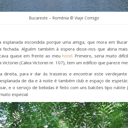
Bucareste – Roménia © Viaje Comigo
a esplanada escondida porque uma amiga, que mora em Bucare
a fechada. Alguém também à espera disse-nos que abria mais t
icava quase em frente ao meu
hotel
. Primeiro, seria muito difí
 Victoriei (Calea Victoriei nr. 107), tem um edifício que parece 
ela direita, para ir dar às traseiras e encontrar este verdejan
esplanada de dia e à noite é também club e espaço de espetá
xar, e o serviço de bebidas é feito com uns balcões tipo rulot
muito especial.