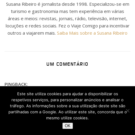
Susana Ribeiro é jornalista desde 1998. Especializou-se em
turismo e gastronomia mas tem experiência em várias
áreas e meios: revistas, jornais, rádio, televisão, internet,
locuções e redes sociais. Fez o Viaje Comigo para incentivar
outros a viajarem mais.
Saiba Mais sobre a Susana Ribeiro
UM COMENTÁRIO
PINGBACK:
AGOSTO 12, 2018 EM 13:00
Este site utiliza cookies para ajudar a disponibilizar os
Shhh... alguns segredos de Bucareste, Roménia | Viaje
respetivos serviços, para personalizar anúncios e analisar o
tráfego. As informações sobre a sua utilização deste site são
Comigo
partilhadas com a Google. Ao utilizar este site, concorda que o
mesmo utilize cookies.
OK