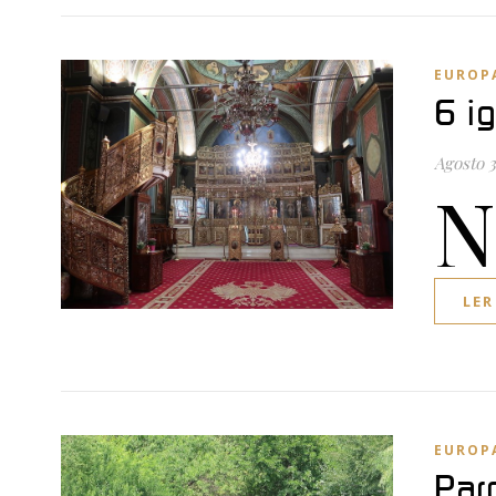
EUROP
6 i
Agosto 3
N
LER
EUROP
Par