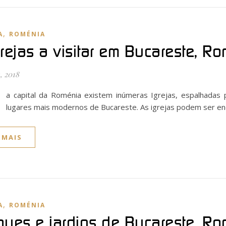
,
A
ROMÉNIA
grejas a visitar em Bucareste, R
, 2018
a capital da Roménia existem inúmeras Igrejas, espalhadas p
lugares mais modernos de Bucareste. As igrejas podem ser en
 MAIS
,
A
ROMÉNIA
ques e jardins de Bucareste, R