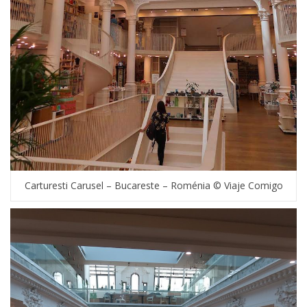
Carturesti Carusel – Bucareste – Roménia © Viaje Comigo