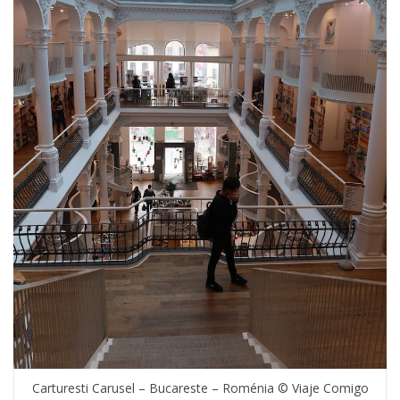
Carturesti Carusel – Bucareste – Roménia © Viaje Comigo