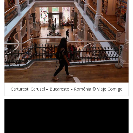
Carturesti Carusel – Bucareste – Roménia © Viaje Comigo