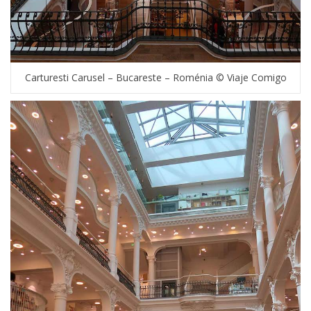
Carturesti Carusel – Bucareste – Roménia © Viaje Comigo