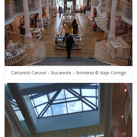
Carturesti Carusel – Bucareste – Roménia © Viaje Comigo