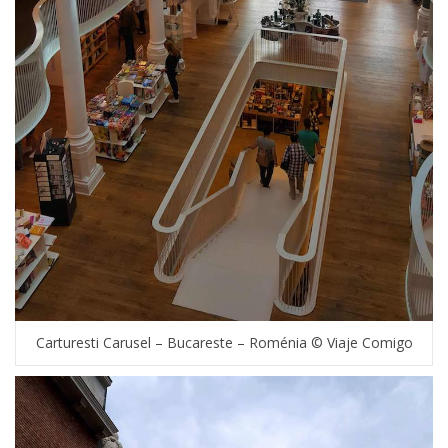
Carturesti Carusel – Bucareste – Roménia © Viaje Comigo