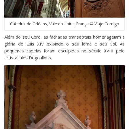
Catedral de Orléans, Vale do Loire, França © Viaje Comigo
Além do seu Coro, as fachadas transeptais homenageiam a
glória de Luís XIV exibindo o seu lema e seu Sol. As
pequenas capelas foram esculpidas no século XVIII pelo
artista Jules Degoullons.