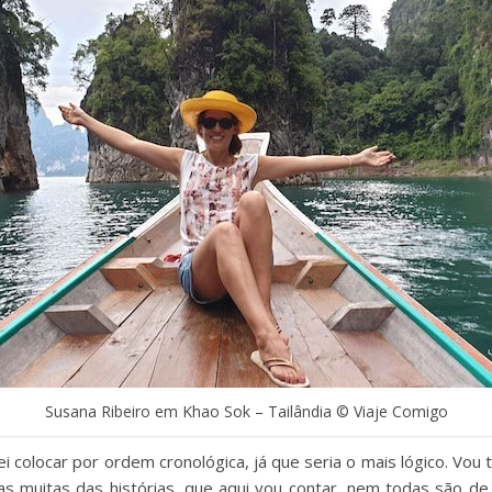
Susana Ribeiro em Khao Sok – Tailândia © Viaje Comigo
i colocar por ordem cronológica, já que seria o mais lógico. Vou 
 as muitas das histórias, que aqui vou contar, nem todas são d