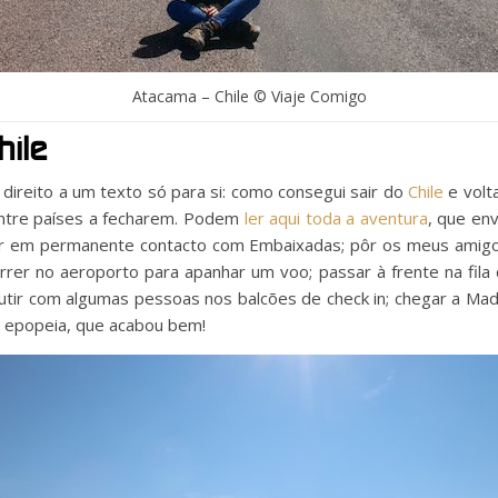
Atacama – Chile © Viaje Comigo
ile
 direito a um texto só para si: como consegui sair do
Chile
e volt
entre países a fecharem. Podem
ler aqui toda a aventura
, que en
tar em permanente contacto com Embaixadas; pôr os meus amigo
orrer no aeroporto para apanhar um voo; passar à frente na fil
scutir com algumas pessoas nos balcões de check in; chegar a Madri
a epopeia, que acabou bem!