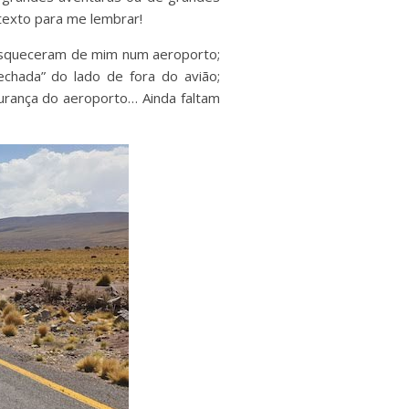
texto para me lembrar!
 esqueceram de mim num aeroporto;
fechada” do lado de fora do avião;
rança do aeroporto… Ainda faltam