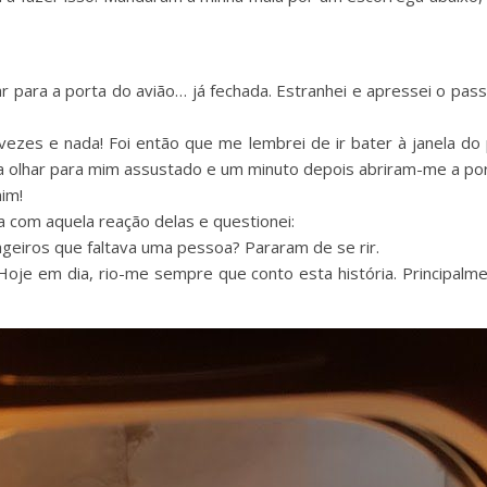
ar para a porta do avião… já fechada. Estranhei e apressei o pa
vezes e nada! Foi então que me lembrei de ir bater à janela do 
 a olhar para mim assustado e um minuto depois abriram-me a por
im!
a com aquela reação delas e questionei:
geiros que faltava uma pessoa? Pararam de se rir.
Hoje em dia, rio-me sempre que conto esta história. Principa