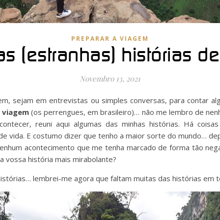
PREPARAR A VIAGEM
s (estranhas) histórias d
Novembro 13, 2021
m, sejam em entrevistas ou simples conversas, para contar al
m viagem
(os perrengues, em brasileiro)… não me lembro de ne
contecer, reuni aqui algumas das minhas histórias. Há coisas
de vida. E costumo dizer que tenho a maior sorte do mundo… de
enhum acontecimento que me tenha marcado de forma tão negat
a vossa história mais mirabolante?
histórias… lembrei-me agora que faltam muitas das histórias em