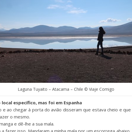
Laguna Tuyaito – Atacama – Chile © Viaje Comigo
local específico, mas foi em Espanha
ão e ao chegar à porta do avião disseram que estava cheio e que 
fazer o mesmo.
a manga e dê-lhe a sua mala.
ira a fazer isso. Mandaram a minha mala por um escorrega abaixo,