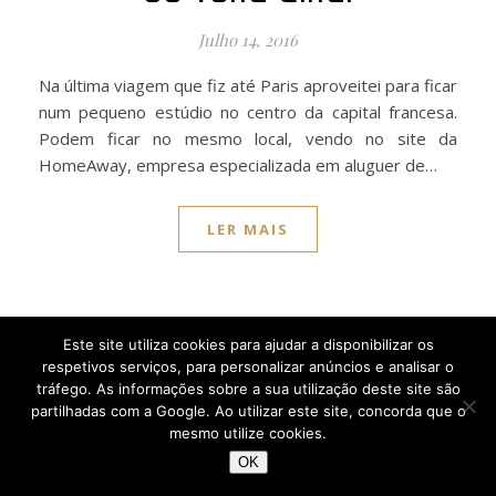
Julho 14, 2016
Na última viagem que fiz até Paris aproveitei para ficar
num pequeno estúdio no centro da capital francesa.
Podem ficar no mesmo local, vendo no site da
HomeAway, empresa especializada em aluguer de…
LER MAIS
Este site utiliza cookies para ajudar a disponibilizar os
respetivos serviços, para personalizar anúncios e analisar o
tráfego. As informações sobre a sua utilização deste site são
partilhadas com a Google. Ao utilizar este site, concorda que o
mesmo utilize cookies.
OK