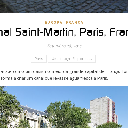
,
EUROPA
FRANÇA
al Saint-Martin, Paris, Fr
Setembro 28, 2017
Paris
Uma fotografia por dia...
Paris,é como um oásis no meio da grande capital de França. Fo
orma a criar um canal que levasse água fresca a Paris.