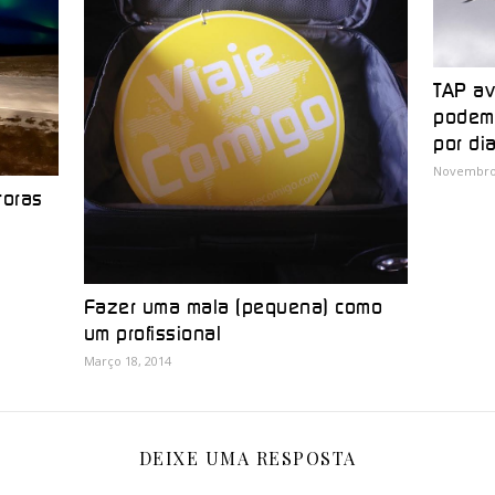
TAP av
podem 
por di
Novembro 
roras
Fazer uma mala (pequena) como
um profissional
Março 18, 2014
DEIXE UMA RESPOSTA