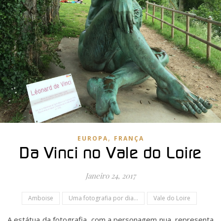
,
EUROPA
FRANÇA
Da Vinci no Vale do Loire
Janeiro 24, 2017
Amboise
Uma fotografia por dia...
Vale do Loire
A estátua da fotografia, com a personagem nua, representa