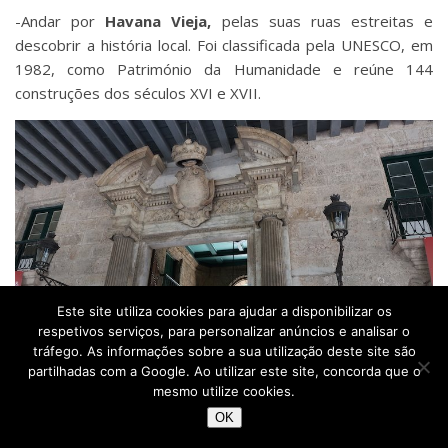
-Andar por
Havana Vieja,
pelas suas ruas estreitas e
descobrir a história local. Foi classificada pela UNESCO, em
1982, como Património da Humanidade e reúne 144
construções dos séculos XVI e XVII.
Este site utiliza cookies para ajudar a disponibilizar os
respetivos serviços, para personalizar anúncios e analisar o
tráfego. As informações sobre a sua utilização deste site são
partilhadas com a Google. Ao utilizar este site, concorda que o
mesmo utilize cookies.
OK
Casa do Governo – Havana Vieja – Cuba © Viaje Comigo