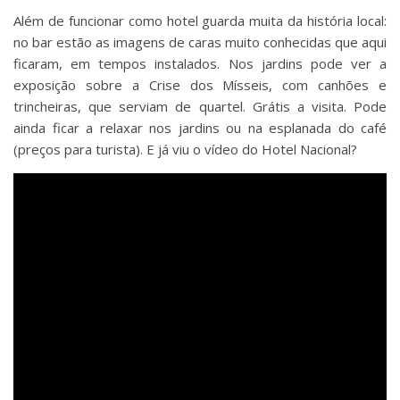
Além de funcionar como hotel guarda muita da história local:
no bar estão as imagens de caras muito conhecidas que aqui
ficaram, em tempos instalados. Nos jardins pode ver a
exposição sobre a Crise dos Mísseis, com canhões e
trincheiras, que serviam de quartel. Grátis a visita. Pode
ainda ficar a relaxar nos jardins ou na esplanada do café
(preços para turista). E já viu o vídeo do Hotel Nacional?