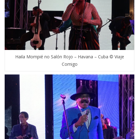
Haila Mompié no Salón Rojo – Havana – Cuba © Viaje
Comigo