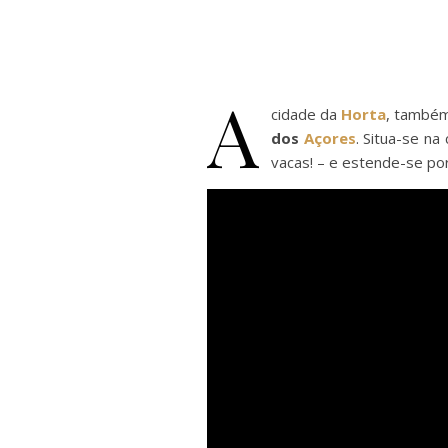
A
cidade da
Horta
, também
dos
Açores
. Situa-se na
vacas! – e estende-se po