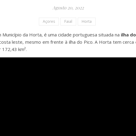
Agosto 20, 2022
Açores
Faial
Horta
 Município da Horta, é uma cidade portuguesa situada na
ilha d
 costa leste, mesmo em frente à ilha do Pico. A Horta tem cerca 
r 172,43 km².