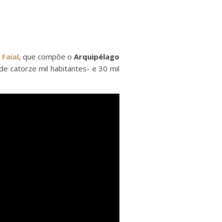
o
Faial
, que compõe o
Arquipélago
de catorze mil habitantes- e 30 mil