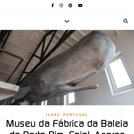
,
ILHAS
PORTUGAL
Museu da Fábrica da Baleia