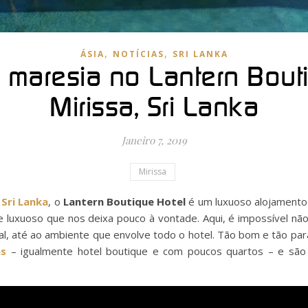
,
,
ÁSIA
NOTÍCIAS
SRI LANKA
a maresia no Lantern Bouti
Mirissa, Sri Lanka
Janeiro 7, 2019
Mirissa
o
Sri Lanka
, o
Lantern Boutique Hotel
é um luxuoso alojamento 
e luxuoso que nos deixa pouco à vontade. Aqui, é impossível n
l, até ao ambiente que envolve todo o hotel. Tão bom e tão para
as
– igualmente hotel boutique e com poucos quartos – e são 