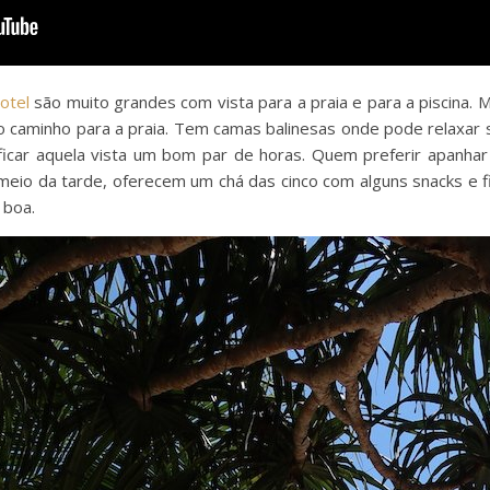
otel
são muito grandes com vista para a praia e para a piscina. Mal
e o caminho para a praia. Tem camas balinesas onde pode relaxar
icar aquela vista um bom par de horas. Quem preferir apanha
meio da tarde, oferecem um chá das cinco com alguns snacks e fi
 boa.