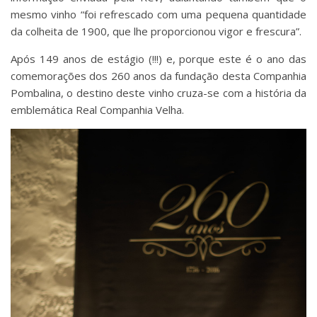
mesmo vinho “foi refrescado com uma pequena quantidade
da colheita de 1900, que lhe proporcionou vigor e frescura”.
Após 149 anos de estágio (!!!) e, porque este é o ano das
comemorações dos 260 anos da fundação desta Companhia
Pombalina, o destino deste vinho cruza-se com a história da
emblemática Real Companhia Velha.