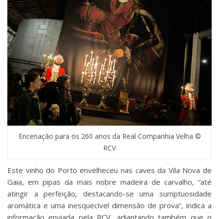
Encenação para os 260 anos da Real Companhia Velha ©
RCV
Este vinho do Porto envelheceu nas caves da Vila Nova de
Gaia, em pipas da mais nobre madeira de carvalho, “até
atingir a perfeição, destacando-se uma sumptuosidade
aromática e uma inesquecível dimensão de prova”, indica a
informação enviada pela RCV, adiantando também que o