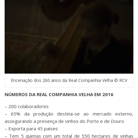
Encenação dos 260 anos da Real Companhia Velha © RCV
NÚMEROS DA REAL COMPANHIA VELHA EM 2016
– 200 colaboradores
– 65% da produção destina-se ao mercado externo,
assegurando a presença de vinhos do Porto e de Douro
– Exporta para 45 países
– Tem 5 quintas com um total de 550 hectares de vinhas