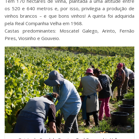
Tem 170 hectares de vinha, plantada a uma altitude entre
os 520 e 640 metros e, por isso, privilegia a produção de
vinhos brancos – e que bons vinhos! A quinta foi adquirida
pela Real Companhia Velha em 1968.
Castas predominantes: Moscatel Galego, Arinto, Fernão
Pires, Viosinho e Gouveio.