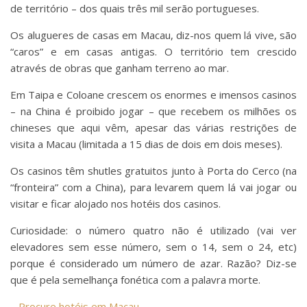
de território – dos quais três mil serão portugueses.
Os alugueres de casas em Macau, diz-nos quem lá vive, são
“caros” e em casas antigas. O território tem crescido
através de obras que ganham terreno ao mar.
Em Taipa e Coloane crescem os enormes e imensos casinos
– na China é proibido jogar – que recebem os milhões os
chineses que aqui vêm, apesar das várias restrições de
visita a Macau (limitada a 15 dias de dois em dois meses).
Os casinos têm shutles gratuitos junto à Porta do Cerco (na
“fronteira” com a China), para levarem quem lá vai jogar ou
visitar e ficar alojado nos hotéis dos casinos.
Curiosidade: o número quatro não é utilizado (vai ver
elevadores sem esse número, sem o 14, sem o 24, etc)
porque é considerado um número de azar. Razão? Diz-se
que é pela semelhança fonética com a palavra morte.
– Procure hotéis em Macau