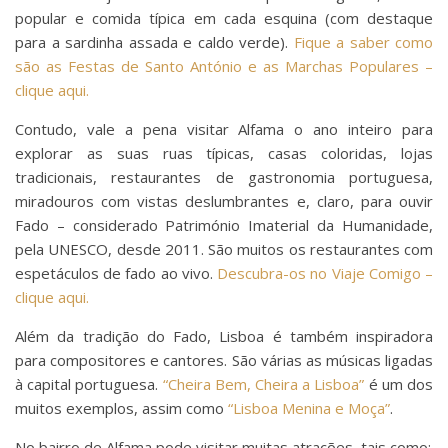
popular e comida típica em cada esquina (com destaque
para a sardinha assada e caldo verde).
Fique a saber como
são as Festas de Santo António e as Marchas Populares –
clique aqui.
Contudo, vale a pena visitar Alfama o ano inteiro para
explorar as suas ruas típicas, casas coloridas, lojas
tradicionais, restaurantes de gastronomia portuguesa,
miradouros com vistas deslumbrantes e, claro, para ouvir
Fado – considerado Património Imaterial da Humanidade,
pela UNESCO, desde 2011. São muitos os restaurantes com
espetáculos de fado ao vivo.
Descubra-os no Viaje Comigo –
clique aqui.
Além da tradição do Fado, Lisboa é também inspiradora
para compositores e cantores. São várias as músicas ligadas
à capital portuguesa.
“Cheira Bem, Cheira a Lisboa”
é um dos
muitos exemplos, assim como
“Lisboa Menina e Moça”
.
No bairro de Alfama pode visitar muitas atrações, tais como: