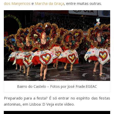
dos Manjericos
e
Marcha da Graça
, entre muitas outras.
Bairro do Castelo – Fotos por José Frade:EGEAC
Preparado para a festa? É só entrar no espírito das festas
antoninas, em Lisboa :D Veja este vídeo.