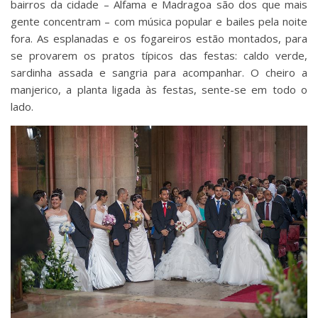
bairros da cidade – Alfama e Madragoa são dos que mais
gente concentram – com música popular e bailes pela noite
fora. As esplanadas e os fogareiros estão montados, para
se provarem os pratos típicos das festas: caldo verde,
sardinha assada e sangria para acompanhar. O cheiro a
manjerico, a planta ligada às festas, sente-se em todo o
lado.