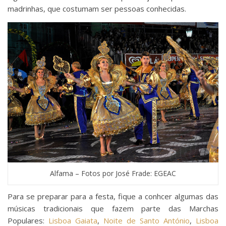
madrinhas, que costumam ser pessoas conhecidas.
Alfama – Fotos por José Frade: EGEAC
Para se preparar para a festa, fique a conhcer algumas das
músicas tradicionais que fazem parte das Marchas
Populares:
Lisboa Gaiata
,
Noite de Santo António
,
Lisboa