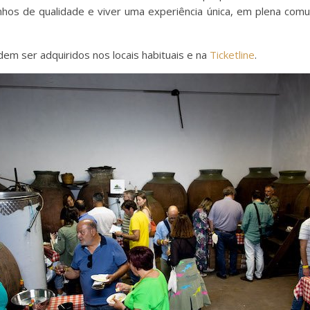
nhos de qualidade e viver uma experiência única, em plena comun
odem ser adquiridos nos locais habituais e na
Ticketline
.