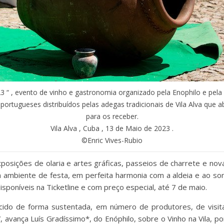
023 “ , evento de vinho e gastronomia organizado pela Enophilo e pela
ortugueses distribuídos pelas adegas tradicionais de Vila Alva que 
para os receber.
Vila Alva , Cuba , 13 de Maio de 2023 .
©Enric Vives-Rubio
xposições de olaria e artes gráficas, passeios de charrete e no
m ambiente de festa, em perfeita harmonia com a aldeia e ao s
isponíveis na Ticketline e com preço especial, até 7 de maio.
cido de forma sustentada, em número de produtores, de visit
 avança Luís Gradíssimo*, do Enóphilo, sobre o Vinho na Vila, po