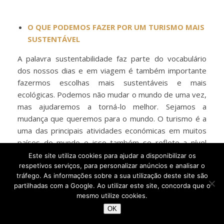
O QUE PODEMOS FAZER POR UM TURISMO MAIS
SUSTENTÁVEL
A palavra sustentabilidade faz parte do vocabulário
dos nossos dias e em viagem é também importante
fazermos escolhas mais sustentáveis e mais
ecológicas. Podemos não mudar o mundo de uma vez,
mas ajudaremos a torná-lo melhor. Sejamos a
mudança que queremos para o mundo. O turismo é a
uma das principais atividades económicas em muitos
países do mundo e isso também se reflete a nível
ambiental. Em certos casos, cresceu-se
Este site utiliza cookies para ajudar a disponibilizar os
respetivos serviços, para personalizar anúncios e analisar o
desmesuradamente sem olhar aos efeitos negativos
tráfego. As informações sobre a sua utilização deste site são
nos mares, nas florestas, etc. E as alterações
partilhadas com a Google. Ao utilizar este site, concorda que o
climáticas fazem-se sentir também associado a isso
mesmo utilize cookies.
mesmo – e às emissões de gases com efeito de
OK
estufa. O turismo representa 10% do PIB mundial e