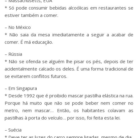
– Massachusetts, EUA
* Só pode consumir bebidas alcoólicas em restaurantes se
estiver também a comer.
– No México
* Não saia da mesa imediatamente a seguir a acabar de
comer. É má educação.
– Rússia
* Não se ofenda se alguém lhe pisar os pés, depois de ter
acidentalmente calcado os deles. É uma forma tradicional de
se evitarem conflitos futuros.
– Em Singapura
* Desde 1992 que é proibido mascar pastilha elástica na rua.
Porque há muito que não se pode beber nem comer no
metro, nem mascar… Então, os habitantes colavam as
pastilhas à porta do veículo… por isso, foi feita esta lei.
– Suécia
* Deve ter as luzes do carro sempre ligadas, mesmo de dia.