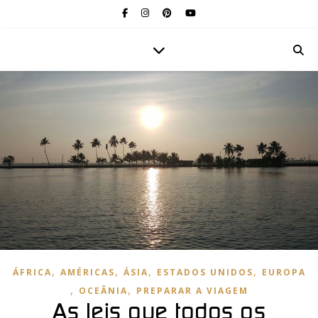
,
,
,
,
ÁFRICA
AMÉRICAS
ÁSIA
ESTADOS UNIDOS
EUROPA
,
,
OCEÂNIA
PREPARAR A VIAGEM
As leis que todos os