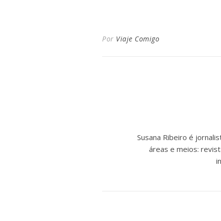
Por
Viaje Comigo
Susana Ribeiro é jornal
áreas e meios: revist
i