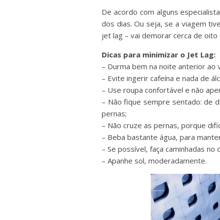
De acordo com alguns especialistas
dos dias. Ou seja, se a viagem tiv
jet lag – vai demorar cerca de oi
Dicas para minimizar o Jet Lag:
– Durma bem na noite anterior ao 
– Evite ingerir cafeína e nada de álc
– Use roupa confortável e não aper
– Não fique sempre sentado: de du
pernas;
– Não cruze as pernas, porque dific
– Beba bastante água, para manter
– Se possível, faça caminhadas no 
– Apanhe sol, moderadamente.