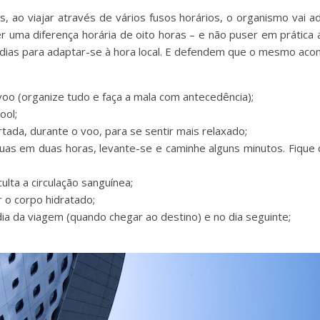
, ao viajar através de vários fusos horários, o organismo vai ad
er uma diferença horária de oito horas – e não puser em prática
to dias para adaptar-se à hora local. E defendem que o mesmo aco
voo (organize tudo e faça a mala com antecedência);
ool;
tada, durante o voo, para se sentir mais relaxado;
as em duas horas, levante-se e caminhe alguns minutos. Fique 
ulta a circulação sanguínea;
 o corpo hidratado;
dia da viagem (quando chegar ao destino) e no dia seguinte;