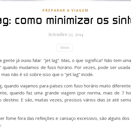
PREPARAR A VIAGEM
ag: como minimizar os si
Setembro 22, 2014
Voos
ente já ouviu falar: “jet lag”. Mas, o que significa? Não tem uma
” quando mudamos de fuso horário. Por vezes, pode ser usada 
mas não é só sobre isso que o “jet lag” incide.
ag, quando viajamos para países com fuso horário muito diferen
nte, quando faz uma grande viagem (por norma, mais de 7 hor
o destino. E são, muitas vezes, precisos vários dias (e até sem
 ter fome fora das refeições e cansaço excessivo, são alguns dos 
: