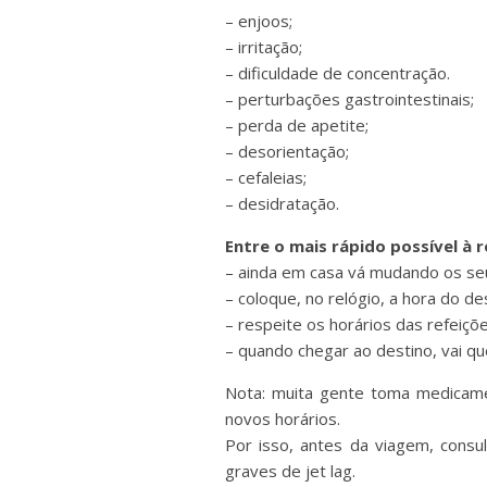
– enjoos;
– irritação;
– dificuldade de concentração.
– perturbações gastrointestinais;
– perda de apetite;
– desorientação;
– cefaleias;
– desidratação.
Entre o mais rápido possível à r
– ainda em casa vá mudando os se
– coloque, no relógio, a hora do de
– respeite os horários das refeiçõ
– quando chegar ao destino, vai qu
Nota: muita gente toma medicame
novos horários.
Por isso, antes da viagem, cons
graves de jet lag.