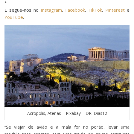
*
E segue-nos no
Instagram
,
Facebook
,
TikTok
,
Pinterest
e
YouTube
.
Acropolis, Atenas – Pixabay – DR: Dias12
“Se viajar de avião e a mala for no porão, levar uma