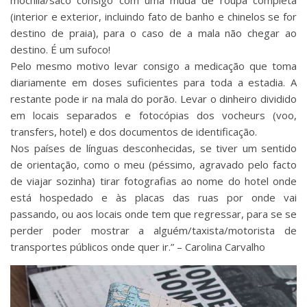
mochila/saco consigo com uma muda de roupa completa
(interior e exterior, incluindo fato de banho e chinelos se for
destino de praia), para o caso de a mala não chegar ao
destino. É um sufoco!‬‬‬
‪Pelo mesmo motivo levar consigo a medicação que toma
diariamente em doses suficientes para toda a estadia. A
restante pode ir na mala do porão. Levar o dinheiro dividido
em locais separados e fotocópias dos vocheurs (voo,
transfers, hotel) e dos documentos de identificação.‬‬‬
‪Nos países de línguas desconhecidas, se tiver um sentido
de orientação, como o meu (péssimo, agravado pelo facto
de viajar sozinha) tirar fotografias ao nome do hotel onde
está hospedado e às placas das ruas por onde vai
passando, ou aos locais onde tem que regressar, para se se
perder poder mostrar a alguém/taxista/motorista de
transportes públicos onde quer ir.‬‬”‬ – ‪Carolina Carvalho‬‬‪