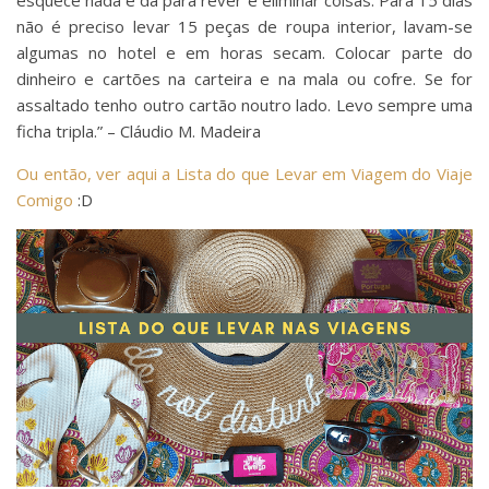
esquece nada e dá para rever e eliminar coisas. Para 15 dias
não é preciso levar 15 peças de roupa interior, lavam-se
algumas no hotel e em horas secam. Colocar parte do
dinheiro e cartões na carteira e na mala ou cofre. Se for
assaltado tenho outro cartão noutro lado. Levo sempre uma
ficha tripla.‬‬”‬ – ‪Cláudio M. Madeira‬‬‪
Ou então, ver aqui a Lista do que Levar em Viagem do Viaje
Comigo
:D