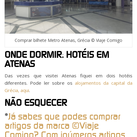
Comprar bilhete Metro Atenas, Grécia © Viaje Comigo
ONDE DORMIR: HOTÉIS EM
ATENAS
Das vezes que visitei Atenas fiquei em dois hotéis
diferentes. Pode ler sobre os
alojamentos da capital da
Grécia, aqui
.
NÃO ESQUECER
*
Já sabes que podes comprar
artigos da marca ©Viaje
Comigo? Com inúmeros artigos