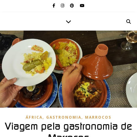
,
,
ÁFRICA
GASTRONOMIA
MARROCOS
Viagem pela gastronomia de