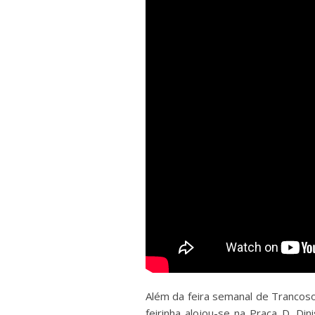
Além da feira semanal de Trancoso
feirinha alojou-se na Praça D. Di