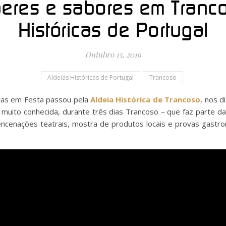
eres e sabores em Tranc
Históricas de Portugal
Outubro 15, 2019
Aldeias Históricas de Portugal
Trancoso
eias em Festa passou pela
Aldeia Histórica de Trancoso
, nos d
já muito conhecida, durante três dias Trancoso – que faz parte 
encenações teatrais, mostra de produtos locais e provas gast