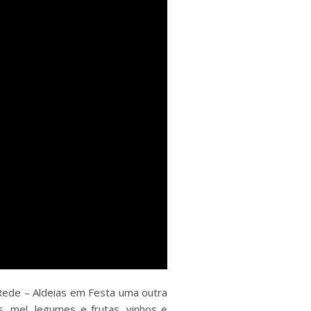
 Rede – Aldeias em Festa uma outra
s, mel, legumes e frutas, vinhos e