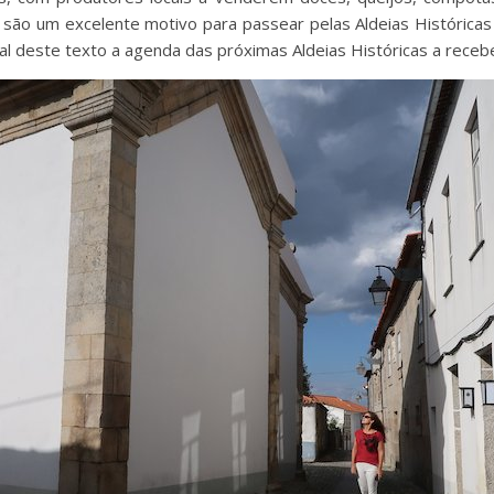
o um excelente motivo para passear pelas Aldeias Históricas d
inal deste texto a agenda das próximas Aldeias Históricas a rece