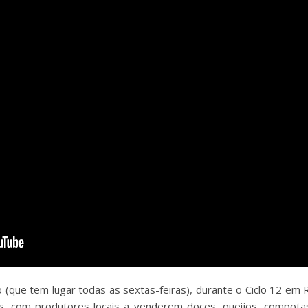
 (que tem lugar todas as sextas-feiras), durante o Ciclo 12 em
nis, com produtores locais a venderem doces, queijos, compota