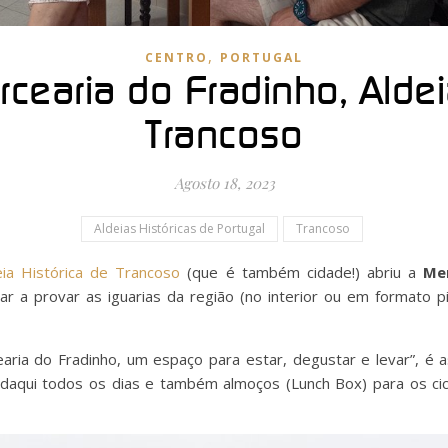
,
CENTRO
PORTUGAL
rcearia do Fradinho, Aldei
Trancoso
Agosto 18, 2023
Aldeias Históricas de Portugal
Trancoso
eia Histórica de Trancoso
(que é também cidade!) abriu a
Me
r a provar as iguarias da região (no interior ou em formato pi
ria do Fradinho, um espaço para estar, degustar e levar”, é a
aqui todos os dias e também almoços (Lunch Box) para os cic