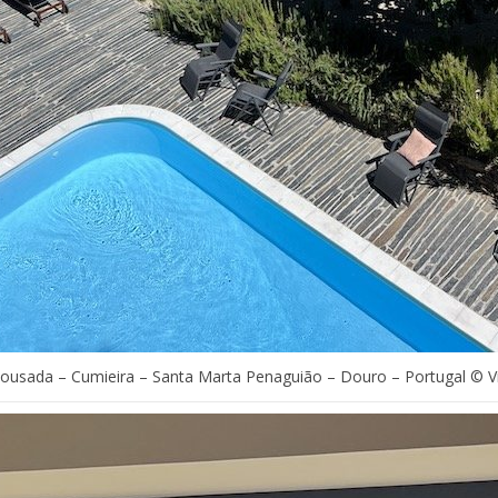
Pousada – Cumieira – Santa Marta Penaguião – Douro – Portugal © V