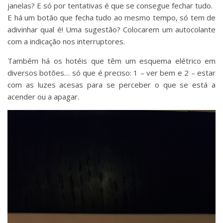
janelas? E só por tentativas é que se consegue fechar tudo.
E há um botão que fecha tudo ao mesmo tempo, só tem de
adivinhar qual é! Uma sugestão? Colocarem um autocolante
com a indicação nos interruptores.
Também há os hotéis que têm um esquema elétrico em
diversos botões… só que é preciso: 1 – ver bem e 2 – estar
com as luzes acesas para se perceber o que se está a
acender ou a apagar.