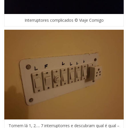
Interruptores complicados © Viaje Comigo
Tomem lá 1, 2…. 7 interruptorres e descubram qual é qual –