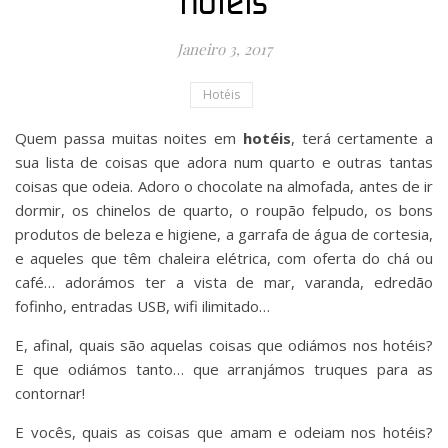
hotéis
Janeiro 3, 2017
Hotéis
Quem passa muitas noites em
hotéis
, terá certamente a
sua lista de coisas que adora num quarto e outras tantas
coisas que odeia. Adoro o chocolate na almofada, antes de ir
dormir, os chinelos de quarto, o roupão felpudo, os bons
produtos de beleza e higiene, a garrafa de água de cortesia,
e aqueles que têm chaleira elétrica, com oferta do chá ou
café… adorámos ter a vista de mar, varanda, edredão
fofinho, entradas USB, wifi ilimitado…
E, afinal, quais são aquelas coisas que odiámos nos hotéis?
E que odiámos tanto… que arranjámos truques para as
contornar!
E vocês, quais as coisas que amam e odeiam nos hotéis?