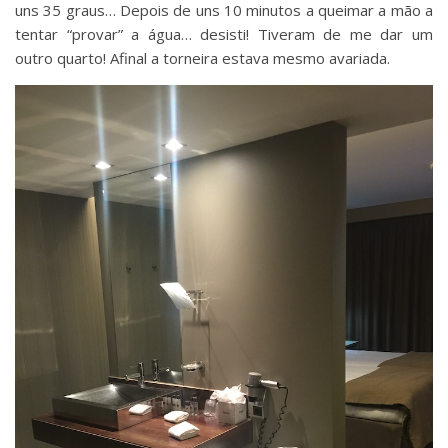
uns 35 graus… Depois de uns 10 minutos a queimar a mão a
tentar “provar” a água… desisti! Tiveram de me dar um
outro quarto! Afinal a torneira estava mesmo avariada.