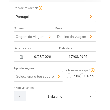
País de residência
Portugal
Origem
Destino
Origem da viagem
-
Destino da viagem
Data de início
Data de fim
-
Navigate
Navigate
forward
backward
Tipo de seguro
to
to
¿Já estás a viajar?
interact
interact
Sim
Não
Selecciona o teu seguro
with
with
the
the
calendar
calendar
Nº de viajantes
and
and
select
select
-
+
a
a
date.
date.
Press
Press
the
the