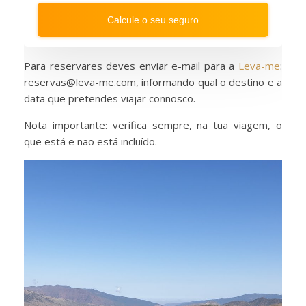
question
question
Calcule o seu seguro
mark
mark
key
key
to
to
get
get
Para reservares deves enviar e-mail para a
the
the
Leva-me
:
keyboard
keyboard
reservas@leva-me.com, informando qual o destino e a
shortcuts
shortcuts
data que pretendes viajar connosco.
for
for
changing
changing
dates.
dates.
Nota importante: verifica sempre, na tua viagem, o
que está e não está incluído.